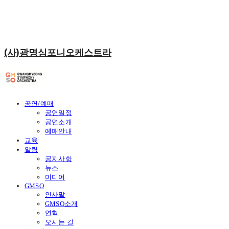
(사)광명심포니오케스트라
공연/예매
공연일정
공연소개
예매안내
교육
알림
공지사항
뉴스
미디어
GMSO
인사말
GMSO소개
연혁
오시는 길