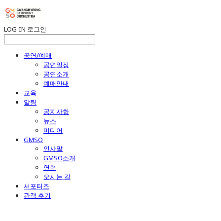
LOG IN
로그인
공연/예매
공연일정
공연소개
예매안내
교육
알림
공지사항
뉴스
미디어
GMSO
인사말
GMSO소개
연혁
오시는 길
서포터즈
관객 후기