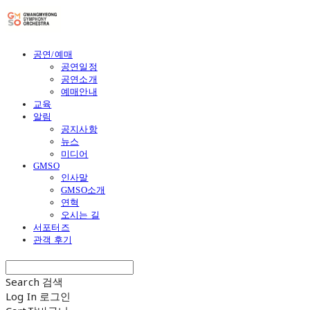
공연/예매
공연일정
공연소개
예매안내
교육
알림
공지사항
뉴스
미디어
GMSO
인사말
GMSO소개
연혁
오시는 길
서포터즈
관객 후기
Search
검색
Log In
로그인