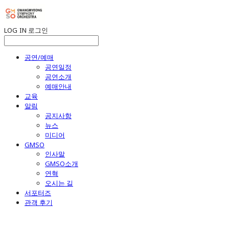
LOG IN
로그인
공연/예매
공연일정
공연소개
예매안내
교육
알림
공지사항
뉴스
미디어
GMSO
인사말
GMSO소개
연혁
오시는 길
서포터즈
관객 후기