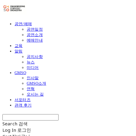
공연/예매
공연일정
공연소개
예매안내
교육
알림
공지사항
뉴스
미디어
GMSO
인사말
GMSO소개
연혁
오시는 길
서포터즈
관객 후기
Search
검색
Log In
로그인