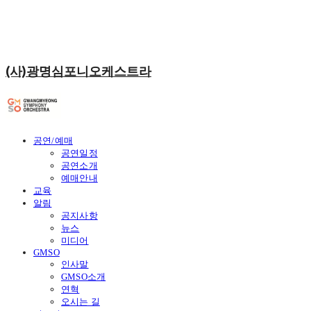
(사)광명심포니오케스트라
공연/예매
공연일정
공연소개
예매안내
교육
알림
공지사항
뉴스
미디어
GMSO
인사말
GMSO소개
연혁
오시는 길