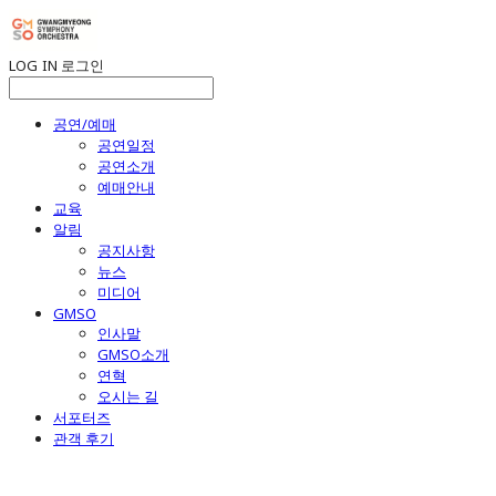
LOG IN
로그인
공연/예매
공연일정
공연소개
예매안내
교육
알림
공지사항
뉴스
미디어
GMSO
인사말
GMSO소개
연혁
오시는 길
서포터즈
관객 후기