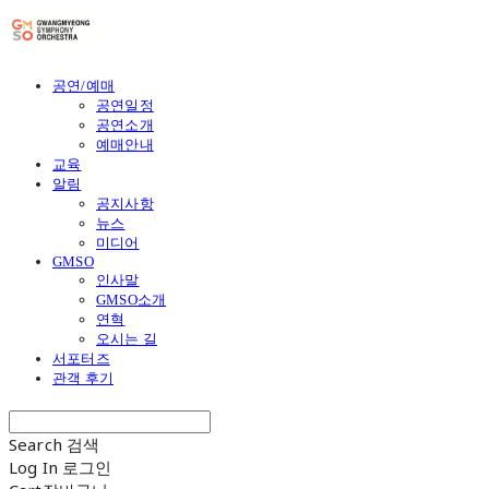
공연/예매
공연일정
공연소개
예매안내
교육
알림
공지사항
뉴스
미디어
GMSO
인사말
GMSO소개
연혁
오시는 길
서포터즈
관객 후기
Search
검색
Log In
로그인