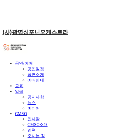
(사)광명심포니오케스트라
공연/예매
공연일정
공연소개
예매안내
교육
알림
공지사항
뉴스
미디어
GMSO
인사말
GMSO소개
연혁
오시는 길