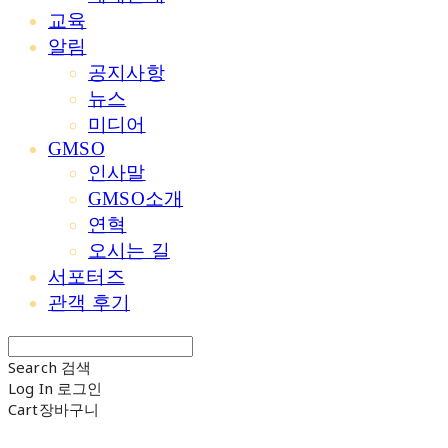
교육
알림
공지사항
뉴스
미디어
GMSO
인사말
GMSO소개
연혁
오시는 길
서포터즈
관객 후기
Search
검색
Log In
로그인
Cart
장바구니