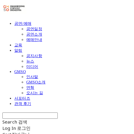
공연/예매
공연일정
공연소개
예매안내
교육
알림
공지사항
뉴스
미디어
GMSO
인사말
GMSO소개
연혁
오시는 길
서포터즈
관객 후기
Search
검색
Log In
로그인