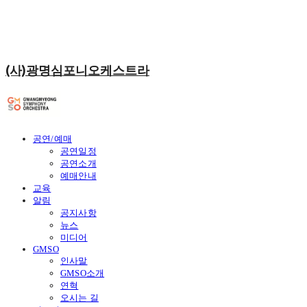
(사)광명심포니오케스트라
공연/예매
공연일정
공연소개
예매안내
교육
알림
공지사항
뉴스
미디어
GMSO
인사말
GMSO소개
연혁
오시는 길