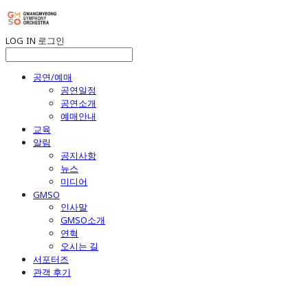
LOG IN
로그인
공연/예매
공연일정
공연소개
예매안내
교육
알림
공지사항
뉴스
미디어
GMSO
인사말
GMSO소개
연혁
오시는 길
서포터즈
관객 후기