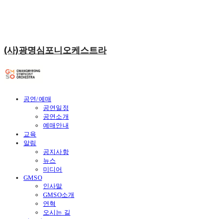
(사)광명심포니오케스트라
공연/예매
공연일정
공연소개
예매안내
교육
알림
공지사항
뉴스
미디어
GMSO
인사말
GMSO소개
연혁
오시는 길