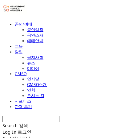
공연/예매
공연일정
공연소개
예매안내
교육
알림
공지사항
뉴스
미디어
GMSO
인사말
GMSO소개
연혁
오시는 길
서포터즈
관객 후기
Search
검색
Log In
로그인