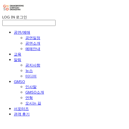
LOG IN
로그인
공연/예매
공연일정
공연소개
예매안내
교육
알림
공지사항
뉴스
미디어
GMSO
인사말
GMSO소개
연혁
오시는 길
서포터즈
관객 후기